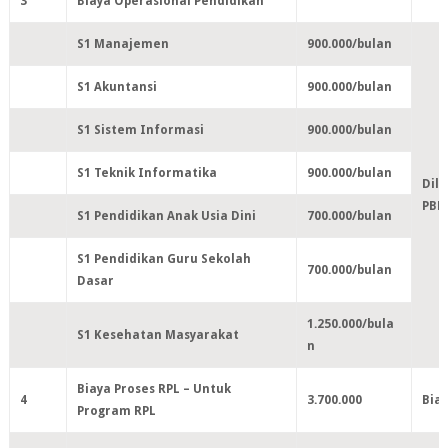
3
Biaya Operasional Pendidikan
S1 Manajemen
900.000/bulan
S1 Akuntansi
900.000/bulan
S1 Sistem Informasi
900.000/bulan
S1 Teknik Informatika
900.000/bulan
Dilu
PBL
S1 Pendidikan Anak Usia Dini
700.000/bulan
S1 Pendidikan Guru Sekolah
700.000/bulan
Dasar
1.250.000/bula
S1 Kesehatan Masyarakat
n
Biaya Proses RPL – Untuk
4
3.700.000
Biay
Program RPL