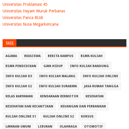
Universitas Proklamasi 45
Universitas Hayam Wuruk Perbanas
Universitas Panca BUdi
Universitas Nusa Megarkencana
TAGS
AGAMA
BEASISWA
BERITA KAMPUS
BIAYA KULIAH
BIAYA PENDIDIKAN
GAYA HIDUP
INFO KULIAH BANDUNG
INFO KULIAH D3
INFO KULIAH MALANG
INFO KULIAH ONLINE
INFO KULIAH S2
INFO KULIAH SURABAYA
JASA RUMAH TANGGA
KELAS KARYAWAN
KENDARAAN BERMOTOR
KESEHATAN
KESEHATAN DAN KECANTIKAN
KEUANGAN DAN PERBANKAN
KULIAH ONLINE S1
KULIAH ONLINE S2
KURSUS
LAYANAN UMUM
LIBURAN
OLAHRAGA
OTOMOTIF