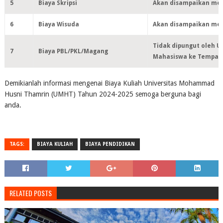
5
Biaya Skripsi
Akan disampaikan mela
6
Biaya Wisuda
Akan disampaikan mela
Tidak dipungut oleh U
7
Biaya PBL/PKL/Magang
Mahasiswa ke Tempat
Demikianlah informasi mengenai Biaya Kuliah Universitas Mohammad
Husni Thamrin (UMHT) Tahun 2024-2025 semoga berguna bagi
anda.
TAGS:
BIAYA KULIAH
BIAYA PENDIDIKAN
RELATED POSTS