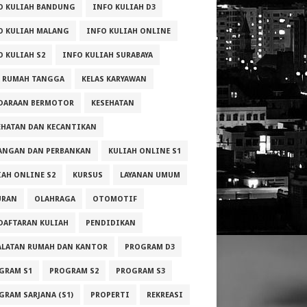
.000.0
2.050.0
O KULIAH BANDUNG
INFO KULIAH D3
00
O KULIAH MALANG
INFO KULIAH ONLINE
000.00
2.050.0
O KULIAH S2
INFO KULIAH SURABAYA
00
A RUMAH TANGGA
KELAS KARYAWAN
000.00
2.050.0
DARAAN BERMOTOR
KESEHATAN
00
EHATAN DAN KECANTIKAN
000.00
2.050.0
ANGAN DAN PERBANKAN
KULIAH ONLINE S1
00
IAH ONLINE S2
KURSUS
LAYANAN UMUM
000.00
2.050.0
00
URAN
OLAHRAGA
OTOMOTIF
DAFTARAN KULIAH
PENDIDIKAN
000.00
2.050.0
00
ALATAN RUMAH DAN KANTOR
PROGRAM D3
GRAM S1
PROGRAM S2
PROGRAM S3
500.00
2.050.0
00
GRAM SARJANA (S1)
PROPERTI
REKREASI