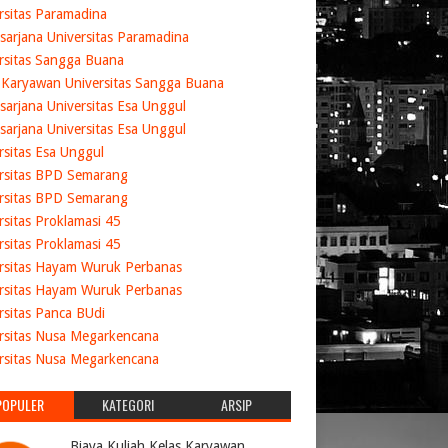
rsitas Paramadina
sarjana Universitas Paramadina
rsitas Sangga Buana
 Karyawan Universitas Sangga Buana
sarjana Universitas Esa Unggul
sarjana Universitas Esa Unggul
rsitas Esa Unggul
rsitas BPD Semarang
rsitas BPD Semarang
rsitas Proklamasi 45
rsitas Proklamasi 45
rsitas Hayam Wuruk Perbanas
rsitas Hayam Wuruk Perbanas
rsitas Panca BUdi
rsitas Nusa Megarkencana
rsitas Nusa Megarkencana
POPULER
KATEGORI
ARSIP
Biaya Kuliah Kelas Karyawan