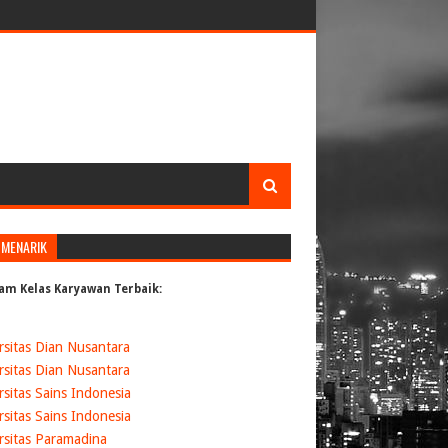
 MENARIK
am Kelas Karyawan Terbaik:
rsitas Dian Nusantara
rsitas Dian Nusantara
rsitas Sains Indonesia
rsitas Sains Indonesia
rsitas Paramadina