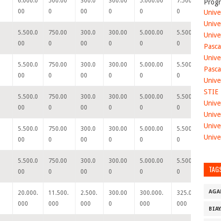
6.000.0
500.00
300.0
300.00
5.000.00
7.500.00
8.
Progr
00
0
00
0
0
0
0
Unive
Unive
5.500.0
750.00
300.0
300.00
5.000.00
5.500.00
6.
Unive
00
0
00
0
0
0
0
Pasca
Unive
5.500.0
750.00
300.0
300.00
5.000.00
5.500.00
6.
Pasca
00
0
00
0
0
0
0
Unive
STIE
5.500.0
750.00
300.0
300.00
5.000.00
5.500.00
6.
Unive
00
0
00
0
0
0
0
Unive
Unive
5.500.0
750.00
300.0
300.00
5.000.00
5.500.00
6.
Unive
00
0
00
0
0
0
0
5.500.0
750.00
300.0
300.00
5.000.00
5.500.00
6.
TAG
00
0
00
0
0
0
0
AGA
20.000.
11.500.
2.500.
300.00
300.000.
325.000.
35
000
000
000
0
000
000
00
BIA