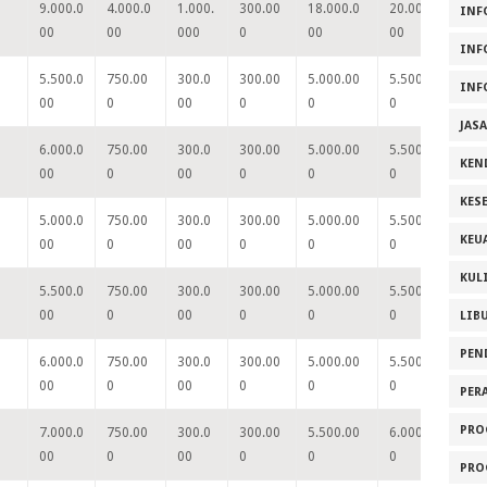
9.000.0
4.000.0
1.000.
300.00
18.000.0
20.000.0
22
INF
00
00
000
0
00
00
00
INF
5.500.0
750.00
300.0
300.00
5.000.00
5.500.00
6.
INF
00
0
00
0
0
0
0
JAS
6.000.0
750.00
300.0
300.00
5.000.00
5.500.00
6.
KEN
00
0
00
0
0
0
0
KES
5.000.0
750.00
300.0
300.00
5.000.00
5.500.00
6.
KEU
00
0
00
0
0
0
0
KUL
5.500.0
750.00
300.0
300.00
5.000.00
5.500.00
6.
00
0
00
0
0
0
0
LIB
PEN
6.000.0
750.00
300.0
300.00
5.000.00
5.500.00
6.
00
0
00
0
0
0
0
PER
PRO
7.000.0
750.00
300.0
300.00
5.500.00
6.000.00
6.
00
0
00
0
0
0
0
PRO