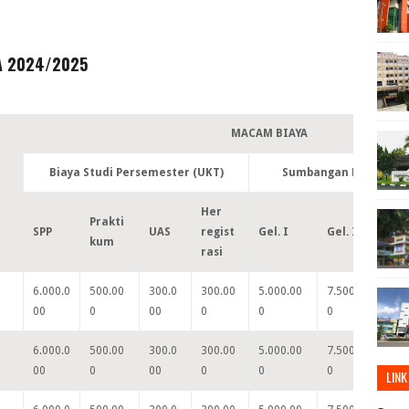
TA 2024/2025
MACAM BIAYA
Biaya Studi Persemester (UKT)
Sumbangan Pembangu
Her
Prakti
SPP
UAS
regist
Gel. I
Gel. II
Ge
kum
rasi
6.000.0
500.00
300.0
300.00
5.000.00
7.500.00
8.
00
0
00
0
0
0
0
6.000.0
500.00
300.0
300.00
5.000.00
7.500.00
8.
00
0
00
0
0
0
0
LINK