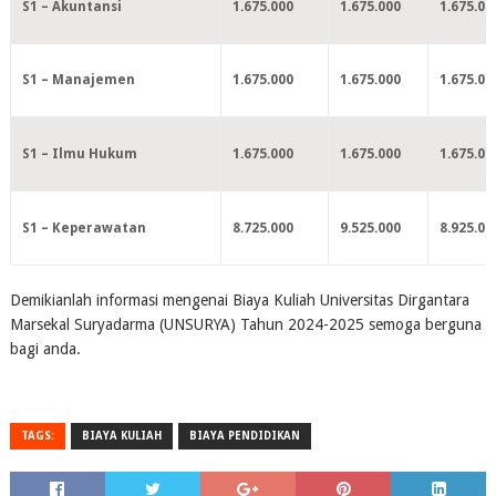
S1 – Akuntansi
1.675.000
1.675.000
1.675.00
S1 – Manajemen
1.675.000
1.675.000
1.675.00
S1 – Ilmu Hukum
1.675.000
1.675.000
1.675.00
S1 – Keperawatan
8.725.000
9.525.000
8.925.00
Demikianlah informasi mengenai Biaya Kuliah Universitas Dirgantara
Marsekal Suryadarma (UNSURYA) Tahun 2024-2025 semoga berguna
bagi anda.
TAGS:
BIAYA KULIAH
BIAYA PENDIDIKAN