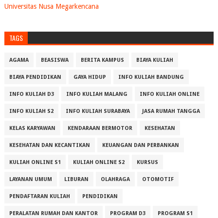
Universitas Nusa Megarkencana
TAGS
AGAMA
BEASISWA
BERITA KAMPUS
BIAYA KULIAH
BIAYA PENDIDIKAN
GAYA HIDUP
INFO KULIAH BANDUNG
INFO KULIAH D3
INFO KULIAH MALANG
INFO KULIAH ONLINE
INFO KULIAH S2
INFO KULIAH SURABAYA
JASA RUMAH TANGGA
KELAS KARYAWAN
KENDARAAN BERMOTOR
KESEHATAN
KESEHATAN DAN KECANTIKAN
KEUANGAN DAN PERBANKAN
KULIAH ONLINE S1
KULIAH ONLINE S2
KURSUS
LAYANAN UMUM
LIBURAN
OLAHRAGA
OTOMOTIF
PENDAFTARAN KULIAH
PENDIDIKAN
PERALATAN RUMAH DAN KANTOR
PROGRAM D3
PROGRAM S1