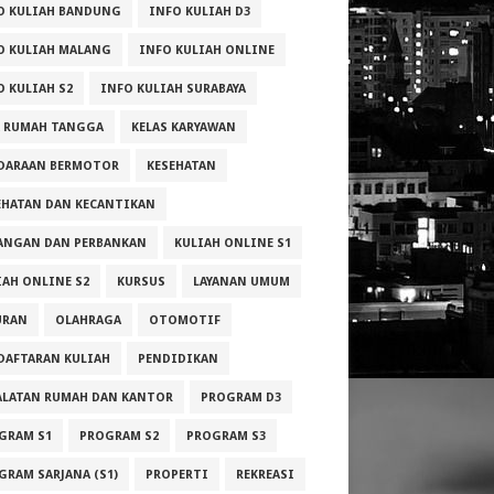
O KULIAH BANDUNG
INFO KULIAH D3
O KULIAH MALANG
INFO KULIAH ONLINE
O KULIAH S2
INFO KULIAH SURABAYA
A RUMAH TANGGA
KELAS KARYAWAN
DARAAN BERMOTOR
KESEHATAN
EHATAN DAN KECANTIKAN
ANGAN DAN PERBANKAN
KULIAH ONLINE S1
IAH ONLINE S2
KURSUS
LAYANAN UMUM
URAN
OLAHRAGA
OTOMOTIF
DAFTARAN KULIAH
PENDIDIKAN
ALATAN RUMAH DAN KANTOR
PROGRAM D3
GRAM S1
PROGRAM S2
PROGRAM S3
GRAM SARJANA (S1)
PROPERTI
REKREASI