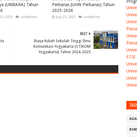
Progr
ya (UMBARA) Tahun
Perbanas (UHW Perbanas) Tahun
Unive
26
2025-2026
Unive
23, 2025
undefined
July 25, 2025
undefined
Unive
Pasca
NEXT
Unive
rta
Biaya Kuliah Sekolah Tinggi Ilmu
Pasca
Komunikasi Yogyakarta (STIKOM
Unive
Yogyakarta) Tahun 2024-2025
STIE
Unive
Unive
Unive
Unive
TAG
AGA
BIA