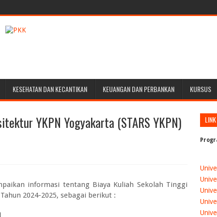
KESEHATAN DAN KECANTIKAN
KEUANGAN DAN PERBANKAN
KURSUS
rsitektur YKPN Yogyakarta (STARS YKPN)
LINK
Progr
Unive
Unive
mpaikan informasi tentang
Biaya Kuliah Sekolah Tinggi
Unive
 Tahun 2024-2025
, sebagai berikut :
Unive
a
Unive