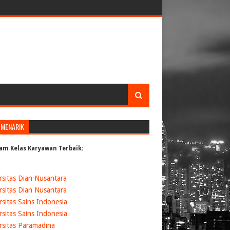
 MENARIK
am Kelas Karyawan Terbaik:
rsitas Dian Nusantara
rsitas Dian Nusantara
rsitas Sains Indonesia
rsitas Sains Indonesia
rsitas Paramadina