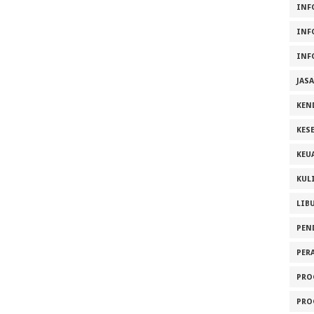
INF
INF
INF
JAS
KEN
KES
KEU
KUL
LIB
PEN
PER
PRO
PRO