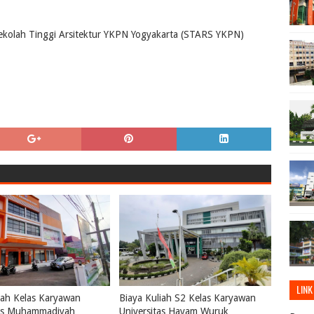
Sekolah Tinggi Arsitektur YKPN Yogyakarta (STARS YKPN)
LINK
iah Kelas Karyawan
Biaya Kuliah S2 Kelas Karyawan
tas Muhammadiyah
Universitas Hayam Wuruk