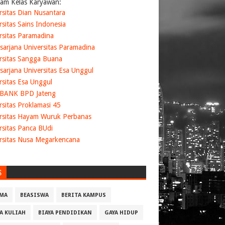
am Kelas Karyawan:
rsitas Dian Nusantara
rsitas Sains Indonesia
rsitas Paramadina
sarjana Universitas Paramadina
rsitas Sangga Buana
sarjana Universitas Esa Unggul
rsitas Esa Unggul
 BANK BPD Jateng
rsitas Proklamasi 45
rsitas Hayam Wuruk Perbanas
rsitas Panca BUdi
rsitas Nusa Megarkencana
S
MA
BEASISWA
BERITA KAMPUS
YA KULIAH
BIAYA PENDIDIKAN
GAYA HIDUP