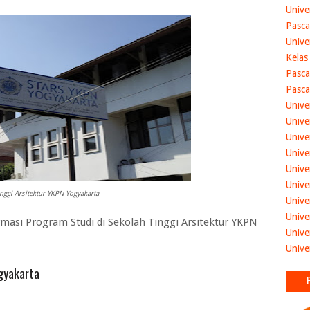
Unive
Pasca
Unive
Kelas
Pasca
Pasca
Unive
Unive
Unive
Unive
Unive
Unive
nggi Arsitektur YKPN Yogyakarta
Unive
Unive
si Program Studi di Sekolah Tinggi Arsitektur YKPN
Unive
Unive
ogyakarta