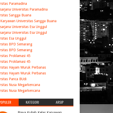
rsitas Paramadina
sarjana Universitas Paramadina
rsitas Sangga Buana
 Karyawan Universitas Sangga Buana
sarjana Universitas Esa Unggul
sarjana Universitas Esa Unggul
rsitas Esa Unggul
rsitas BPD Semarang
rsitas BPD Semarang
rsitas Proklamasi 45
rsitas Proklamasi 45
rsitas Hayam Wuruk Perbanas
rsitas Hayam Wuruk Perbanas
rsitas Panca BUdi
rsitas Nusa Megarkencana
rsitas Nusa Megarkencana
POPULER
KATEGORI
ARSIP
Biaya Kuliah Kelas Karyawan