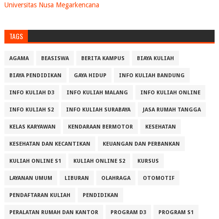
Universitas Nusa Megarkencana
TAGS
AGAMA
BEASISWA
BERITA KAMPUS
BIAYA KULIAH
BIAYA PENDIDIKAN
GAYA HIDUP
INFO KULIAH BANDUNG
INFO KULIAH D3
INFO KULIAH MALANG
INFO KULIAH ONLINE
INFO KULIAH S2
INFO KULIAH SURABAYA
JASA RUMAH TANGGA
KELAS KARYAWAN
KENDARAAN BERMOTOR
KESEHATAN
KESEHATAN DAN KECANTIKAN
KEUANGAN DAN PERBANKAN
KULIAH ONLINE S1
KULIAH ONLINE S2
KURSUS
LAYANAN UMUM
LIBURAN
OLAHRAGA
OTOMOTIF
PENDAFTARAN KULIAH
PENDIDIKAN
PERALATAN RUMAH DAN KANTOR
PROGRAM D3
PROGRAM S1