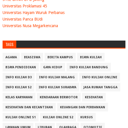
Universitas Proklamasi 45
Universitas Hayam Wuruk Perbanas
Universitas Panca BUdi
Universitas Nusa Megarkencana
TAGS
AGAMA
BEASISWA
BERITA KAMPUS
BIAYA KULIAH
BIAYA PENDIDIKAN
GAYA HIDUP
INFO KULIAH BANDUNG
INFO KULIAH D3
INFO KULIAH MALANG
INFO KULIAH ONLINE
INFO KULIAH S2
INFO KULIAH SURABAYA
JASA RUMAH TANGGA
KELAS KARYAWAN
KENDARAAN BERMOTOR
KESEHATAN
KESEHATAN DAN KECANTIKAN
KEUANGAN DAN PERBANKAN
KULIAH ONLINE S1
KULIAH ONLINE S2
KURSUS
LAYANAN UMUM
LIBURAN
OLAHRAGA
OTOMOTIF