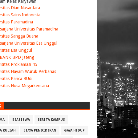
am Kelas Karyawan:
rsitas Dian Nusantara
rsitas Sains Indonesia
rsitas Paramadina
sarjana Universitas Paramadina
rsitas Sangga Buana
sarjana Universitas Esa Unggul
rsitas Esa Unggul
 BANK BPD Jateng
rsitas Proklamasi 45
rsitas Hayam Wuruk Perbanas
rsitas Panca BUdi
rsitas Nusa Megarkencana
S
MA
BEASISWA
BERITA KAMPUS
YA KULIAH
BIAYA PENDIDIKAN
GAYA HIDUP