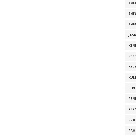
INF
INF
INF
JAS
KEN
KES
KEU
KUL
LIB
PEN
PER
PRO
PRO