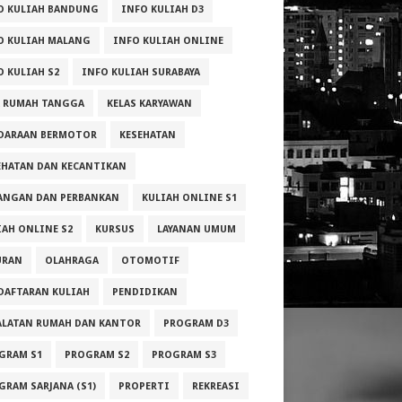
O KULIAH BANDUNG
INFO KULIAH D3
O KULIAH MALANG
INFO KULIAH ONLINE
O KULIAH S2
INFO KULIAH SURABAYA
A RUMAH TANGGA
KELAS KARYAWAN
DARAAN BERMOTOR
KESEHATAN
EHATAN DAN KECANTIKAN
ANGAN DAN PERBANKAN
KULIAH ONLINE S1
IAH ONLINE S2
KURSUS
LAYANAN UMUM
URAN
OLAHRAGA
OTOMOTIF
DAFTARAN KULIAH
PENDIDIKAN
ALATAN RUMAH DAN KANTOR
PROGRAM D3
GRAM S1
PROGRAM S2
PROGRAM S3
GRAM SARJANA (S1)
PROPERTI
REKREASI