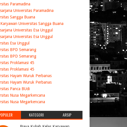
rsitas Paramadina
sarjana Universitas Paramadina
rsitas Sangga Buana
 Karyawan Universitas Sangga Buana
sarjana Universitas Esa Unggul
sarjana Universitas Esa Unggul
rsitas Esa Unggul
rsitas BPD Semarang
rsitas BPD Semarang
rsitas Proklamasi 45
rsitas Proklamasi 45
rsitas Hayam Wuruk Perbanas
rsitas Hayam Wuruk Perbanas
rsitas Panca BUdi
rsitas Nusa Megarkencana
rsitas Nusa Megarkencana
POPULER
KATEGORI
ARSIP
Biaya Kuliah Kelas Karyawan