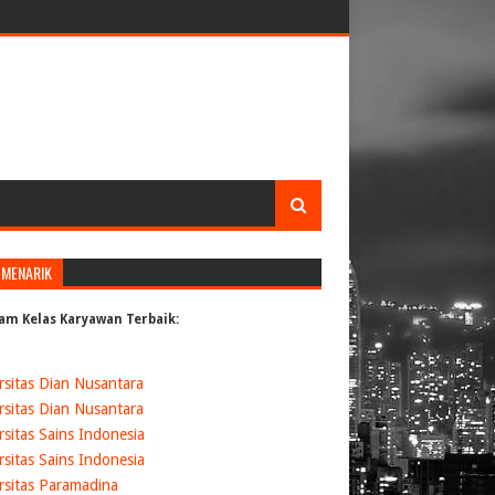
 MENARIK
am Kelas Karyawan Terbaik:
rsitas Dian Nusantara
rsitas Dian Nusantara
rsitas Sains Indonesia
rsitas Sains Indonesia
rsitas Paramadina