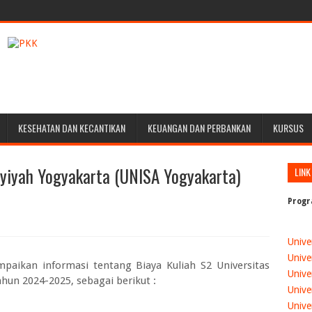
KESEHATAN DAN KECANTIKAN
KEUANGAN DAN PERBANKAN
KURSUS
syiyah Yogyakarta (UNISA Yogyakarta)
LINK
Progr
Unive
Unive
mpaikan informasi tentang
Biaya Kuliah S2 Universitas
Unive
Tahun 2024-2025
, sebagai berikut :
Unive
Unive