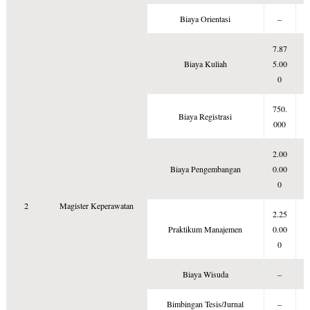
Biaya Orientasi
–
7.87
7
Biaya Kuliah
5.00
0
0
750.
7
Biaya Registrasi
000
0
2.00
2
Biaya Pengembangan
0.00
0
0
2
Magister Keperawatan
2.25
2
Praktikum Manajemen
0.00
0
0
Biaya Wisuda
–
Bimbingan Tesis/Jurnal
–