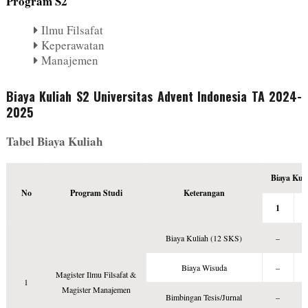
Program S2
Ilmu Filsafat
Keperawatan
Manajemen
Biaya Kuliah S2 Universitas Advent Indonesia TA 2024-
2025
Tabel Biaya Kuliah
Biaya Kuli
No
Program Studi
Keterangan
1
Biaya Kuliah (12 SKS)
–
Biaya Wisuda
–
Magister Ilmu Filsafat &
1
Magister Manajemen
Bimbingan Tesis/Jurnal
–