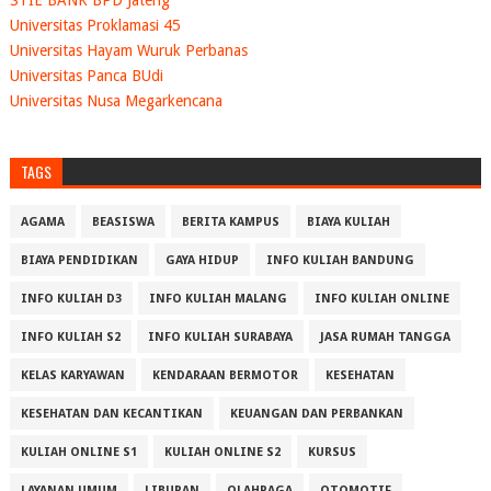
STIE BANK BPD Jateng
Universitas Proklamasi 45
Universitas Hayam Wuruk Perbanas
Universitas Panca BUdi
Universitas Nusa Megarkencana
TAGS
AGAMA
BEASISWA
BERITA KAMPUS
BIAYA KULIAH
BIAYA PENDIDIKAN
GAYA HIDUP
INFO KULIAH BANDUNG
INFO KULIAH D3
INFO KULIAH MALANG
INFO KULIAH ONLINE
INFO KULIAH S2
INFO KULIAH SURABAYA
JASA RUMAH TANGGA
KELAS KARYAWAN
KENDARAAN BERMOTOR
KESEHATAN
KESEHATAN DAN KECANTIKAN
KEUANGAN DAN PERBANKAN
KULIAH ONLINE S1
KULIAH ONLINE S2
KURSUS
LAYANAN UMUM
LIBURAN
OLAHRAGA
OTOMOTIF