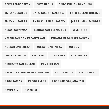
BIAYA PENDIDIKAN
GAYA HIDUP
INFO KULIAH BANDUNG
INFO KULIAH D3
INFO KULIAH MALANG
INFO KULIAH ONLINE
INFO KULIAH S2
INFO KULIAH SURABAYA
JASA RUMAH TANGGA
KELAS KARYAWAN
KENDARAAN BERMOTOR
KESEHATAN
KESEHATAN DAN KECANTIKAN
KEUANGAN DAN PERBANKAN
KULIAH ONLINE S1
KULIAH ONLINE S2
KURSUS
LAYANAN UMUM
LIBURAN
OLAHRAGA
OTOMOTIF
PENDAFTARAN KULIAH
PENDIDIKAN
PERALATAN RUMAH DAN KANTOR
PROGRAM D3
PROGRAM S1
PROGRAM S2
PROGRAM S3
PROGRAM SARJANA (S1)
PROPERTI
REKREASI