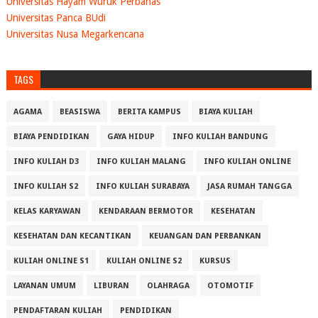
Universitas Hayam Wuruk Perbanas
Universitas Panca BUdi
Universitas Nusa Megarkencana
TAGS
AGAMA
BEASISWA
BERITA KAMPUS
BIAYA KULIAH
BIAYA PENDIDIKAN
GAYA HIDUP
INFO KULIAH BANDUNG
INFO KULIAH D3
INFO KULIAH MALANG
INFO KULIAH ONLINE
INFO KULIAH S2
INFO KULIAH SURABAYA
JASA RUMAH TANGGA
KELAS KARYAWAN
KENDARAAN BERMOTOR
KESEHATAN
KESEHATAN DAN KECANTIKAN
KEUANGAN DAN PERBANKAN
KULIAH ONLINE S1
KULIAH ONLINE S2
KURSUS
LAYANAN UMUM
LIBURAN
OLAHRAGA
OTOMOTIF
PENDAFTARAN KULIAH
PENDIDIKAN