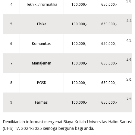
5.05
4
Teknik Informatika
100.000,-
650.000,-
,
4.45
5
Fisika
100.000,-
650.000,-
,
4.95
6
Komunikasi
100.000,-
650.000,-
,
4.95
7
Manajemen
100.000,-
650.000,-
,
5.05
8
PGSD
100.000,-
650.000,-
,
7.50
9
Farmasi
100.000,-
650.000,-
,
Demikianlah informasi mengenai Biaya Kuliah Universitas Halim Sanusi
(UHS) TA 2024-2025 semoga berguna bagi anda.