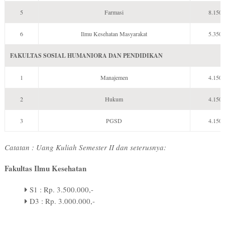
5
Farmasi
8.150.
6
Ilmu Kesehatan Masyarakat
5.350.
FAKULTAS SOSIAL HUMANIORA DAN PENDIDIKAN
1
Manajemen
4.150.
2
Hukum
4.150.
3
PGSD
4.150.
Catatan : Uang Kuliah Semester II dan seterusnya:
Fakultas Ilmu Kesehatan
S1 : Rp. 3.500.000,-
D3 : Rp. 3.000.000,-