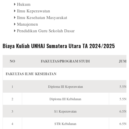
Hukum
Ilmu Keperawatan
Ilmu Kesehatan Masyarakat
Manajemen
Pendidikan Guru Sekolah Dasar
Biaya Kuliah UNHAJ Sumatera Utara TA 2024/2025
NO
FAKULTAS/PROGRAM STUDI
JUML
FAKULTAS ILMU KESEHATAN
1
Diploma III Keperawatan
5.550.
2
Diploma III Kebidanan
5.550.
3
S1 Keperawatan
6.550.
4
STR Kebidanan
6.550.