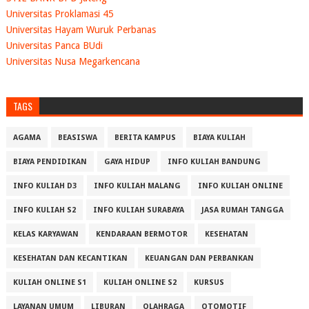
Universitas Proklamasi 45
Universitas Hayam Wuruk Perbanas
Universitas Panca BUdi
Universitas Nusa Megarkencana
TAGS
AGAMA
BEASISWA
BERITA KAMPUS
BIAYA KULIAH
BIAYA PENDIDIKAN
GAYA HIDUP
INFO KULIAH BANDUNG
INFO KULIAH D3
INFO KULIAH MALANG
INFO KULIAH ONLINE
INFO KULIAH S2
INFO KULIAH SURABAYA
JASA RUMAH TANGGA
KELAS KARYAWAN
KENDARAAN BERMOTOR
KESEHATAN
KESEHATAN DAN KECANTIKAN
KEUANGAN DAN PERBANKAN
KULIAH ONLINE S1
KULIAH ONLINE S2
KURSUS
LAYANAN UMUM
LIBURAN
OLAHRAGA
OTOMOTIF