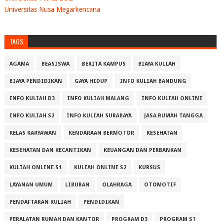
Universitas Nusa Megarkencana
TAGS
AGAMA
BEASISWA
BERITA KAMPUS
BIAYA KULIAH
BIAYA PENDIDIKAN
GAYA HIDUP
INFO KULIAH BANDUNG
INFO KULIAH D3
INFO KULIAH MALANG
INFO KULIAH ONLINE
INFO KULIAH S2
INFO KULIAH SURABAYA
JASA RUMAH TANGGA
KELAS KARYAWAN
KENDARAAN BERMOTOR
KESEHATAN
KESEHATAN DAN KECANTIKAN
KEUANGAN DAN PERBANKAN
KULIAH ONLINE S1
KULIAH ONLINE S2
KURSUS
LAYANAN UMUM
LIBURAN
OLAHRAGA
OTOMOTIF
PENDAFTARAN KULIAH
PENDIDIKAN
PERALATAN RUMAH DAN KANTOR
PROGRAM D3
PROGRAM S1