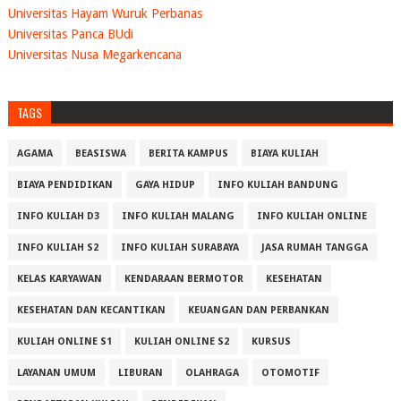
Universitas Hayam Wuruk Perbanas
Universitas Panca BUdi
Universitas Nusa Megarkencana
TAGS
AGAMA
BEASISWA
BERITA KAMPUS
BIAYA KULIAH
BIAYA PENDIDIKAN
GAYA HIDUP
INFO KULIAH BANDUNG
INFO KULIAH D3
INFO KULIAH MALANG
INFO KULIAH ONLINE
INFO KULIAH S2
INFO KULIAH SURABAYA
JASA RUMAH TANGGA
KELAS KARYAWAN
KENDARAAN BERMOTOR
KESEHATAN
KESEHATAN DAN KECANTIKAN
KEUANGAN DAN PERBANKAN
KULIAH ONLINE S1
KULIAH ONLINE S2
KURSUS
LAYANAN UMUM
LIBURAN
OLAHRAGA
OTOMOTIF