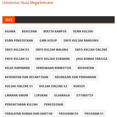
Universitas Nusa Megarkencana
TAGS
AGAMA
BEASISWA
BERITA KAMPUS
BIAYA KULIAH
BIAYA PENDIDIKAN
GAYA HIDUP
INFO KULIAH BANDUNG
INFO KULIAH D3
INFO KULIAH MALANG
INFO KULIAH ONLINE
INFO KULIAH S2
INFO KULIAH SURABAYA
JASA RUMAH TANGGA
KELAS KARYAWAN
KENDARAAN BERMOTOR
KESEHATAN
KESEHATAN DAN KECANTIKAN
KEUANGAN DAN PERBANKAN
KULIAH ONLINE S1
KULIAH ONLINE S2
KURSUS
LAYANAN UMUM
LIBURAN
OLAHRAGA
OTOMOTIF
PENDAFTARAN KULIAH
PENDIDIKAN
PERALATAN RUMAH DAN KANTOR
PROGRAM D3
PROGRAM S1