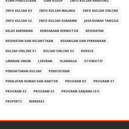
BIAYA PENDIDIKAN
GAYA HIDUP
INFO KULIAH BANDUNG
INFO KULIAH D3
INFO KULIAH MALANG
INFO KULIAH ONLINE
INFO KULIAH S2
INFO KULIAH SURABAYA
JASA RUMAH TANGGA
KELAS KARYAWAN
KENDARAAN BERMOTOR
KESEHATAN
KESEHATAN DAN KECANTIKAN
KEUANGAN DAN PERBANKAN
KULIAH ONLINE S1
KULIAH ONLINE S2
KURSUS
LAYANAN UMUM
LIBURAN
OLAHRAGA
OTOMOTIF
PENDAFTARAN KULIAH
PENDIDIKAN
PERALATAN RUMAH DAN KANTOR
PROGRAM D3
PROGRAM S1
PROGRAM S2
PROGRAM S3
PROGRAM SARJANA (S1)
PROPERTI
REKREASI