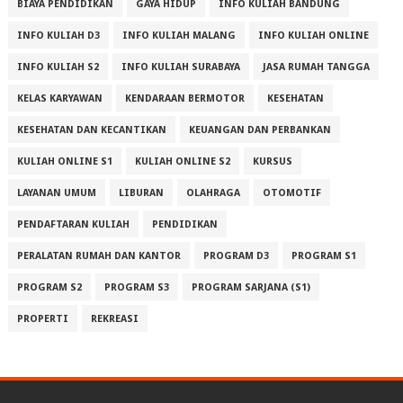
BIAYA PENDIDIKAN
GAYA HIDUP
INFO KULIAH BANDUNG
INFO KULIAH D3
INFO KULIAH MALANG
INFO KULIAH ONLINE
INFO KULIAH S2
INFO KULIAH SURABAYA
JASA RUMAH TANGGA
KELAS KARYAWAN
KENDARAAN BERMOTOR
KESEHATAN
KESEHATAN DAN KECANTIKAN
KEUANGAN DAN PERBANKAN
KULIAH ONLINE S1
KULIAH ONLINE S2
KURSUS
LAYANAN UMUM
LIBURAN
OLAHRAGA
OTOMOTIF
PENDAFTARAN KULIAH
PENDIDIKAN
PERALATAN RUMAH DAN KANTOR
PROGRAM D3
PROGRAM S1
PROGRAM S2
PROGRAM S3
PROGRAM SARJANA (S1)
PROPERTI
REKREASI