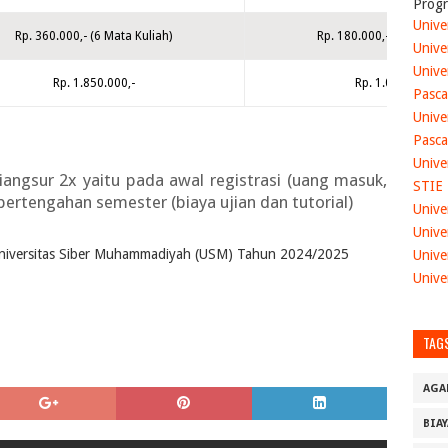
Progr
Unive
Rp. 360.000,- (6 Mata Kuliah)
Rp. 180.000,- (3 Mata Ku
Unive
Unive
Rp. 1.850.000,-
Rp. 1.040.000,-
Pasca
Unive
Pasca
Unive
iangsur 2x yaitu pada awal registrasi (uang masuk,
STIE
pertengahan semester (biaya ujian dan tutorial)
Unive
Unive
 Universitas Siber Muhammadiyah (USM) Tahun 2024/2025
Unive
Unive
TAG
AGA
BIA