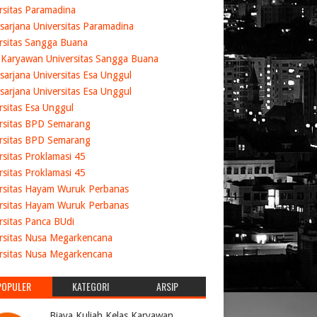
rsitas Paramadina
sarjana Universitas Paramadina
rsitas Sangga Buana
 Karyawan Universitas Sangga Buana
sarjana Universitas Esa Unggul
sarjana Universitas Esa Unggul
rsitas Esa Unggul
rsitas BPD Semarang
rsitas BPD Semarang
rsitas Proklamasi 45
rsitas Proklamasi 45
rsitas Hayam Wuruk Perbanas
rsitas Hayam Wuruk Perbanas
rsitas Panca BUdi
rsitas Nusa Megarkencana
rsitas Nusa Megarkencana
POPULER
KATEGORI
ARSIP
Biaya Kuliah Kelas Karyawan