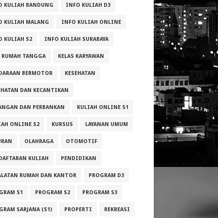
O KULIAH BANDUNG
INFO KULIAH D3
O KULIAH MALANG
INFO KULIAH ONLINE
O KULIAH S2
INFO KULIAH SURABAYA
A RUMAH TANGGA
KELAS KARYAWAN
DARAAN BERMOTOR
KESEHATAN
EHATAN DAN KECANTIKAN
ANGAN DAN PERBANKAN
KULIAH ONLINE S1
IAH ONLINE S2
KURSUS
LAYANAN UMUM
URAN
OLAHRAGA
OTOMOTIF
DAFTARAN KULIAH
PENDIDIKAN
ALATAN RUMAH DAN KANTOR
PROGRAM D3
GRAM S1
PROGRAM S2
PROGRAM S3
GRAM SARJANA (S1)
PROPERTI
REKREASI