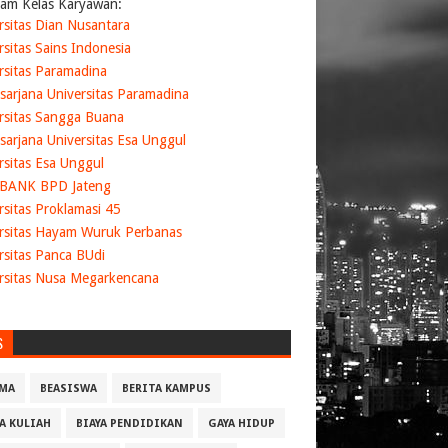
am Kelas Karyawan:
rsitas Dian Nusantara
liah)
rsitas Sains Indonesia
rsitas Paramadina
sarjana Universitas Paramadina
rsitas Sangga Buana
sarjana Universitas Esa Unggul
rsitas Esa Unggul
 BANK BPD Jateng
rsitas Proklamasi 45
rsitas Hayam Wuruk Perbanas
rsitas Panca BUdi
rsitas Nusa Megarkencana
S
MA
BEASISWA
BERITA KAMPUS
YA KULIAH
BIAYA PENDIDIKAN
GAYA HIDUP