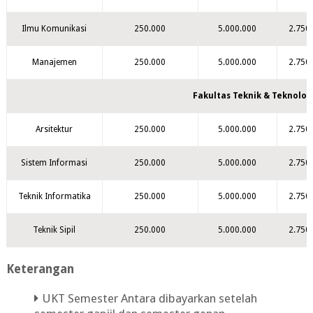
Ilmu Komunikasi
250.000
5.000.000
2.750
Manajemen
250.000
5.000.000
2.750
Fakultas Teknik & Teknolog
Arsitektur
250.000
5.000.000
2.750
Sistem Informasi
250.000
5.000.000
2.750
Teknik Informatika
250.000
5.000.000
2.750
Teknik Sipil
250.000
5.000.000
2.750
Keterangan
UKT Semester Antara dibayarkan setelah