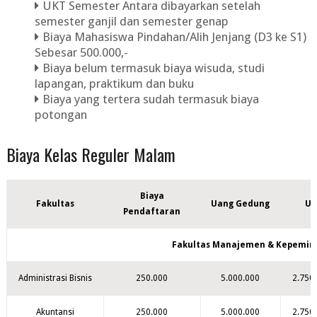
UKT Semester Antara dibayarkan setelah
semester ganjil dan semester genap
Biaya Mahasiswa Pindahan/Alih Jenjang (D3 ke S1)
Sebesar 500.000,-
Biaya belum termasuk biaya wisuda, studi
lapangan, praktikum dan buku
Biaya yang tertera sudah termasuk biaya
potongan
Biaya Kelas Reguler Malam
Biaya
Fakultas
Uang Gedung
Ua
Pendaftaran
Fakultas Manajemen & Kepemim
Administrasi Bisnis
250.000
5.000.000
2.750
Akuntansi
250.000
5.000.000
2.750