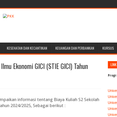
KESEHATAN DAN KECANTIKAN
KEUANGAN DAN PERBANKAN
KURSUS
 Ilmu Ekonomi GICI (STIE GICI) Tahun
LINK
Progr
Unive
Unive
ampaikan informasi tentang
Biaya Kuliah S2 Sekolah
Unive
 Tahun 2024/2025
, Sebagai berikut :
Unive
Unive