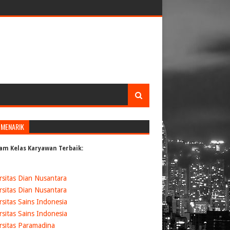
 MENARIK
am Kelas Karyawan Terbaik:
rsitas Dian Nusantara
rsitas Dian Nusantara
rsitas Sains Indonesia
rsitas Sains Indonesia
rsitas Paramadina