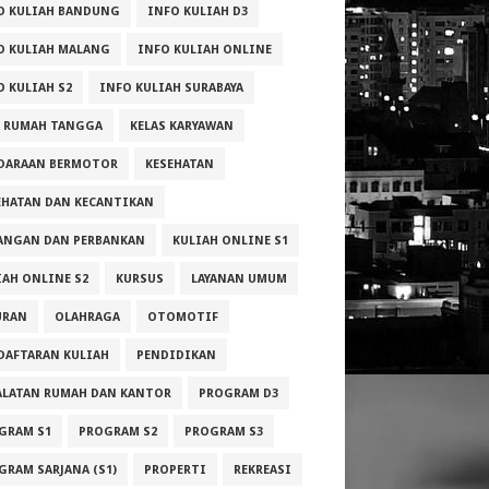
O KULIAH BANDUNG
INFO KULIAH D3
O KULIAH MALANG
INFO KULIAH ONLINE
O KULIAH S2
INFO KULIAH SURABAYA
A RUMAH TANGGA
KELAS KARYAWAN
DARAAN BERMOTOR
KESEHATAN
EHATAN DAN KECANTIKAN
ANGAN DAN PERBANKAN
KULIAH ONLINE S1
IAH ONLINE S2
KURSUS
LAYANAN UMUM
URAN
OLAHRAGA
OTOMOTIF
DAFTARAN KULIAH
PENDIDIKAN
ALATAN RUMAH DAN KANTOR
PROGRAM D3
GRAM S1
PROGRAM S2
PROGRAM S3
GRAM SARJANA (S1)
PROPERTI
REKREASI