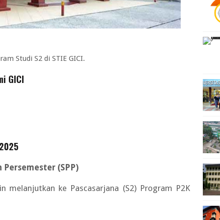
m Studi S2 di STIE GICI.
mi GICI
/2025
n Persemester (SPP)
gin melanjutkan ke Pascasarjana (S2) Program P2K