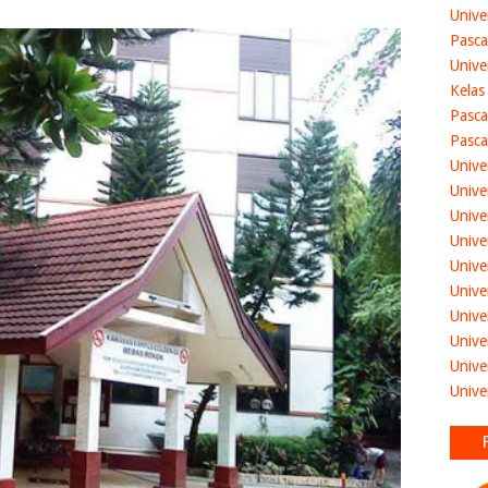
Unive
Pasca
Unive
Kelas
Pasca
Pasca
Unive
Unive
Unive
Unive
Unive
Unive
Unive
Unive
Unive
Unive