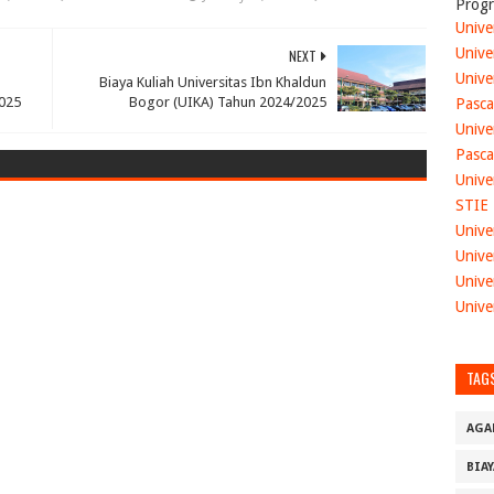
Progr
Unive
Unive
NEXT
Unive
Biaya Kuliah Universitas Ibn Khaldun
025
Bogor (UIKA) Tahun 2024/2025
Pasca
Unive
Pasca
Unive
STIE
Unive
Unive
Unive
Unive
TAG
AGA
BIA