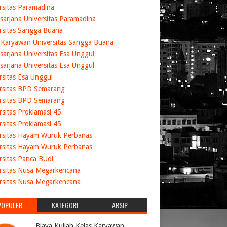
rsitas Paramadina
sarjana Universitas Paramadina
rsitas Sangga Buana
 Karyawan Universitas Sangga Buana
sarjana Universitas Esa Unggul
sarjana Universitas Esa Unggul
rsitas Esa Unggul
rsitas BPD Semarang
rsitas BPD Semarang
rsitas Proklamasi 45
rsitas Proklamasi 45
rsitas Hayam Wuruk Perbanas
rsitas Hayam Wuruk Perbanas
rsitas Panca BUdi
rsitas Nusa Megarkencana
rsitas Nusa Megarkencana
POPULER
KATEGORI
ARSIP
Biaya Kuliah Kelas Karyawan