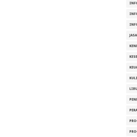
INF
INF
INF
JAS
KEN
KES
KEU
KUL
LIB
PEN
PER
PRO
PRO