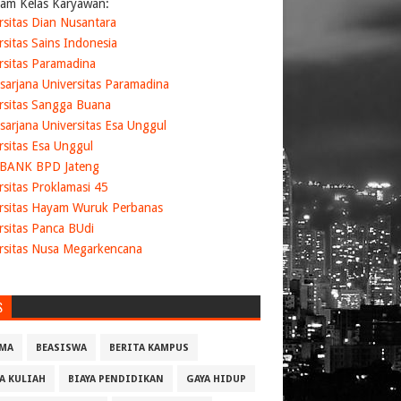
am Kelas Karyawan:
rsitas Dian Nusantara
rsitas Sains Indonesia
rsitas Paramadina
sarjana Universitas Paramadina
rsitas Sangga Buana
sarjana Universitas Esa Unggul
rsitas Esa Unggul
 BANK BPD Jateng
rsitas Proklamasi 45
rsitas Hayam Wuruk Perbanas
rsitas Panca BUdi
rsitas Nusa Megarkencana
S
MA
BEASISWA
BERITA KAMPUS
YA KULIAH
BIAYA PENDIDIKAN
GAYA HIDUP