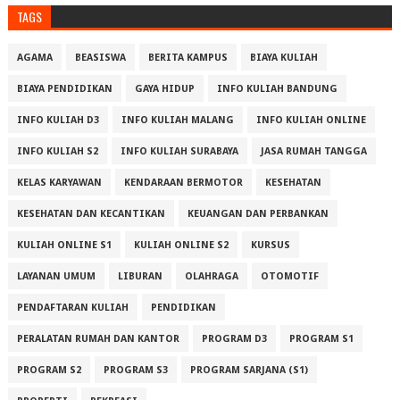
TAGS
AGAMA
BEASISWA
BERITA KAMPUS
BIAYA KULIAH
BIAYA PENDIDIKAN
GAYA HIDUP
INFO KULIAH BANDUNG
INFO KULIAH D3
INFO KULIAH MALANG
INFO KULIAH ONLINE
INFO KULIAH S2
INFO KULIAH SURABAYA
JASA RUMAH TANGGA
KELAS KARYAWAN
KENDARAAN BERMOTOR
KESEHATAN
KESEHATAN DAN KECANTIKAN
KEUANGAN DAN PERBANKAN
KULIAH ONLINE S1
KULIAH ONLINE S2
KURSUS
LAYANAN UMUM
LIBURAN
OLAHRAGA
OTOMOTIF
PENDAFTARAN KULIAH
PENDIDIKAN
PERALATAN RUMAH DAN KANTOR
PROGRAM D3
PROGRAM S1
PROGRAM S2
PROGRAM S3
PROGRAM SARJANA (S1)