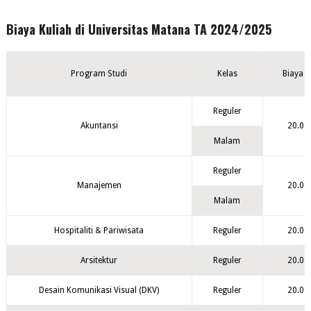
Biaya Kuliah di Universitas Matana TA 2024/2025
Program Studi
Kelas
Biaya 
Reguler
Akuntansi
20.00
Malam
Reguler
Manajemen
20.00
Malam
Hospitaliti & Pariwisata
Reguler
20.00
Arsitektur
Reguler
20.00
Desain Komunikasi Visual (DKV)
Reguler
20.00