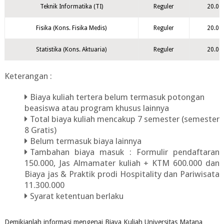
Teknik Informatika (TI)
Reguler
20.00
Fisika (Kons. Fisika Medis)
Reguler
20.00
Statistika (Kons. Aktuaria)
Reguler
20.00
Keterangan :
Biaya kuliah tertera belum termasuk potongan
beasiswa atau program khusus lainnya
Total biaya kuliah mencakup 7 semester (semester
8 Gratis)
Belum termasuk biaya lainnya
Tambahan biaya masuk : Formulir pendaftaran
150.000, Jas Almamater kuliah + KTM 600.000 dan
Biaya jas & Praktik prodi Hospitality dan Pariwisata
11.300.000
Syarat ketentuan berlaku
Demikianlah informasi mengenai Biaya Kuliah Universitas Matana