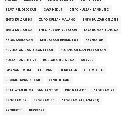
BIAYA PENDIDIKAN
GAYA HIDUP
INFO KULIAH BANDUNG
INFO KULIAH D3
INFO KULIAH MALANG
INFO KULIAH ONLINE
INFO KULIAH S2
INFO KULIAH SURABAYA
JASA RUMAH TANGGA
KELAS KARYAWAN
KENDARAAN BERMOTOR
KESEHATAN
KESEHATAN DAN KECANTIKAN
KEUANGAN DAN PERBANKAN
KULIAH ONLINE S1
KULIAH ONLINE S2
KURSUS
LAYANAN UMUM
LIBURAN
OLAHRAGA
OTOMOTIF
PENDAFTARAN KULIAH
PENDIDIKAN
PERALATAN RUMAH DAN KANTOR
PROGRAM D3
PROGRAM S1
PROGRAM S2
PROGRAM S3
PROGRAM SARJANA (S1)
PROPERTI
REKREASI