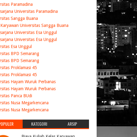
rsitas Paramadina
sarjana Universitas Paramadina
rsitas Sangga Buana
 Karyawan Universitas Sangga Buana
sarjana Universitas Esa Unggul
sarjana Universitas Esa Unggul
rsitas Esa Unggul
rsitas BPD Semarang
rsitas BPD Semarang
rsitas Proklamasi 45
rsitas Proklamasi 45
rsitas Hayam Wuruk Perbanas
rsitas Hayam Wuruk Perbanas
rsitas Panca BUdi
rsitas Nusa Megarkencana
rsitas Nusa Megarkencana
POPULER
KATEGORI
ARSIP
Biaya Kuliah Kelas Karyawan