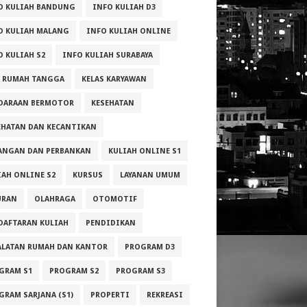
O KULIAH BANDUNG
INFO KULIAH D3
O KULIAH MALANG
INFO KULIAH ONLINE
O KULIAH S2
INFO KULIAH SURABAYA
Peringkat V
A RUMAH TANGGA
KELAS KARYAWAN
13.600.000
DARAAN BERMOTOR
KESEHATAN
12.100.000
EHATAN DAN KECANTIKAN
ANGAN DAN PERBANKAN
KULIAH ONLINE S1
12.200.000
IAH ONLINE S2
KURSUS
LAYANAN UMUM
URAN
OLAHRAGA
OTOMOTIF
DAFTARAN KULIAH
PENDIDIKAN
11.200.000
ALATAN RUMAH DAN KANTOR
PROGRAM D3
GRAM S1
PROGRAM S2
PROGRAM S3
GRAM SARJANA (S1)
PROPERTI
REKREASI
11.800.000