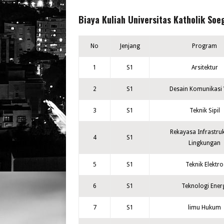
Biaya Kuliah Universitas Katholik So
No
Jenjang
Program
1
S1
Arsitektur
2
S1
Desain Komunikasi 
3
S1
Teknik Sipil
Rekayasa Infrastru
4
S1
Lingkungan
5
S1
Teknik Elektro
6
S1
Teknologi Ener
7
S1
limu Hukum