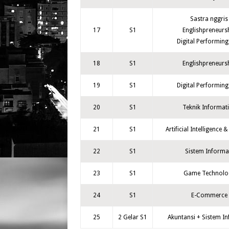
Sastra nggris
17
S1
Englishpreneurs
Digital Performing
18
S1
Englishpreneurs
19
S1
Digital Performing
20
S1
Teknik Informat
21
S1
Artificial Intelligence 
22
S1
Sistem Informa
23
S1
Game Technolo
24
S1
E-Commerce
25
2 Gelar S1
Akuntansi + Sistem I