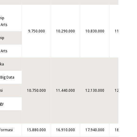
hip
 Arts
9.750.000
10.290.000
10.830.000
11.370.000
hip
 Arts
ika
& Big Data
si
10.750.000
11.440.000
12.130.000
12.820.000
gy
nformasi
15.880.000
16.910.000
17.940.000
18.970.000