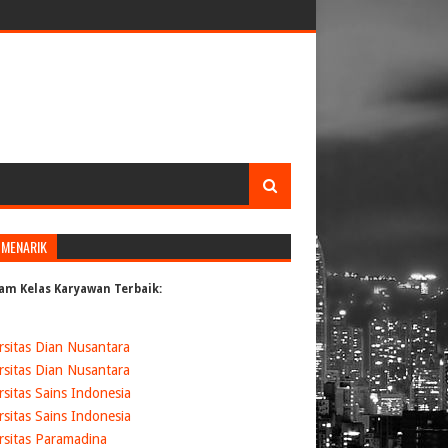
 MENARIK
am Kelas Karyawan Terbaik:
rsitas Dian Nusantara
rsitas Dian Nusantara
rsitas Sains Indonesia
rsitas Sains Indonesia
rsitas Paramadina