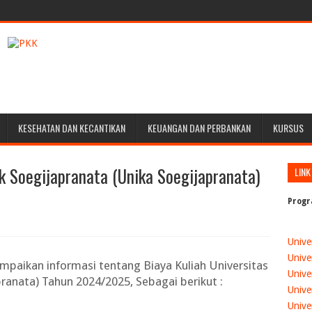
KESEHATAN DAN KECANTIKAN
KEUANGAN DAN PERBANKAN
KURSUS
ik Soegijapranata (Unika Soegijapranata)
LINK
Progr
Unive
Unive
ampaikan informasi tentang
Biaya Kuliah Universitas
Unive
pranata) Tahun 2024/2025
, Sebagai berikut :
Unive
Unive