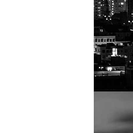
11.900.000
13.500.000
20.000.000