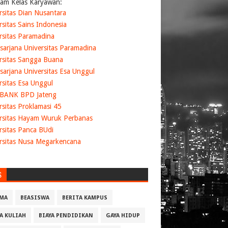
am Kelas Karyawan:
rsitas Dian Nusantara
rsitas Sains Indonesia
rsitas Paramadina
sarjana Universitas Paramadina
rsitas Sangga Buana
sarjana Universitas Esa Unggul
rsitas Esa Unggul
 BANK BPD Jateng
rsitas Proklamasi 45
rsitas Hayam Wuruk Perbanas
rsitas Panca BUdi
rsitas Nusa Megarkencana
S
MA
BEASISWA
BERITA KAMPUS
YA KULIAH
BIAYA PENDIDIKAN
GAYA HIDUP