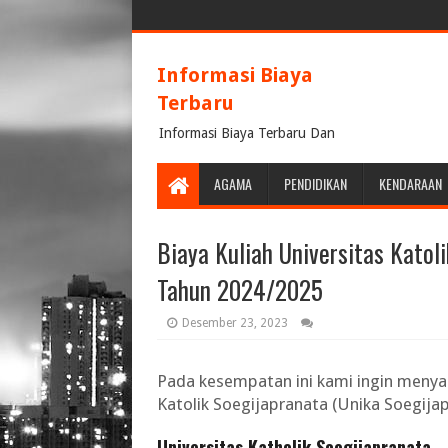
Informasi Biaya
Terbaru
Informasi Biaya Terbaru Dan
Terpercaya
AGAMA
PENDIDIKAN
KENDARAAN
Biaya Kuliah Universitas Katol
Tahun 2024/2025
Desember 23, 2023
Pada kesempatan ini kami ingin meny
Katolik Soegijapranata (Unika Soegija
Universitas Katholik Soegijapranata