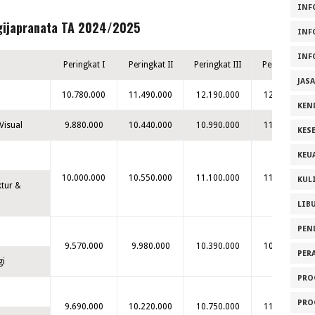
INF
egijapranata TA 2024/2025
INF
INF
Peringkat I
Peringkat II
Peringkat III
Peringkat IV
JAS
10.780.000
11.490.000
12.190.000
12.900.000
KEN
Visual
9.880.000
10.440.000
10.990.000
11.550.000
KES
KEU
10.000.000
10.550.000
11.100.000
11.650.000
KUL
ktur &
LIB
PEN
9.570.000
9.980.000
10.390.000
10.800.000
PER
gi
PRO
PRO
9.690.000
10.220.000
10.750.000
11.280.000