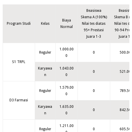
Beasiswa
Beasisw
Skema A (100%)
Skema B (
Biaya
Program Studi
Kelas
Nilai tes diatas
Nilai tes d
Normal
95+ Prestasi
90-94 Pres
Juara 1-3
Juara 1-
1.000.00
Reguler
0
500.00
0
S1 TRPL
Karyawa
1.043.00
0
521.00
n
0
1.579.00
Reguler
0
789.50
0
D3 Farmasi
Karyawa
1.635.00
0
842.50
n
0
1.211.00
Reguler
0
605.50