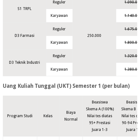
Reguler
1.090.00
S1 TRPL
Karyawan
1.140.00
Reguler
1.675.00
D3 Farmasi
250.000
Karyawan
1.800.00
Reguler
1.320.00
D3 Teknik Industri
Karyawan
1.380.00
Uang Kuliah Tunggal (UKT) Semester 1 (per bulan)
Beasiswa
Beasis
Skema A (100%)
Skema B (
Biaya
Program Studi
Kelas
Nilai tes diatas
Nilai tes d
Normal
95+ Prestasi
90-94 Pres
Juara 1-3
Juara 1