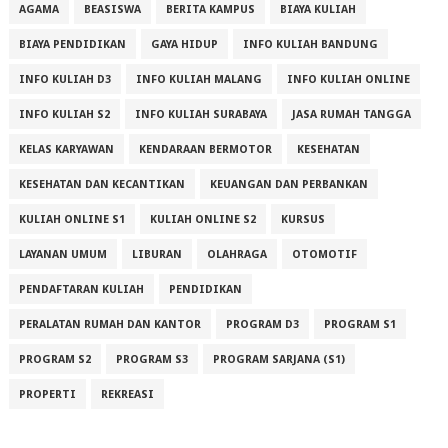
AGAMA
BEASISWA
BERITA KAMPUS
BIAYA KULIAH
BIAYA PENDIDIKAN
GAYA HIDUP
INFO KULIAH BANDUNG
INFO KULIAH D3
INFO KULIAH MALANG
INFO KULIAH ONLINE
INFO KULIAH S2
INFO KULIAH SURABAYA
JASA RUMAH TANGGA
KELAS KARYAWAN
KENDARAAN BERMOTOR
KESEHATAN
KESEHATAN DAN KECANTIKAN
KEUANGAN DAN PERBANKAN
KULIAH ONLINE S1
KULIAH ONLINE S2
KURSUS
LAYANAN UMUM
LIBURAN
OLAHRAGA
OTOMOTIF
PENDAFTARAN KULIAH
PENDIDIKAN
PERALATAN RUMAH DAN KANTOR
PROGRAM D3
PROGRAM S1
PROGRAM S2
PROGRAM S3
PROGRAM SARJANA (S1)
PROPERTI
REKREASI