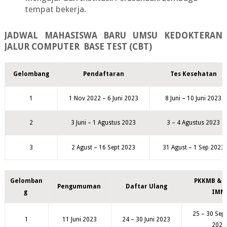
tempat bekerja.
JADWAL MAHASISWA BARU UMSU KEDOKTERAN
JALUR COMPUTER BASE TEST (CBT)
Gelombang
Pendaftaran
Tes Kesehatan
1
1 Nov 2022 – 6 Juni 2023
8 Juni – 10 Juni 2023
2
3 Juni – 1 Agustus 2023
3 – 4 Agustus 2023
3
2 Agust – 16 Sept 2023
31 Agust – 1 Sep 2023
Gelomban
PKKMB & 
Pengumuman
Daftar Ulang
g
IMM
25 – 30 Sep
1
11 Juni 2023
24 – 30 Juni 2023
2023