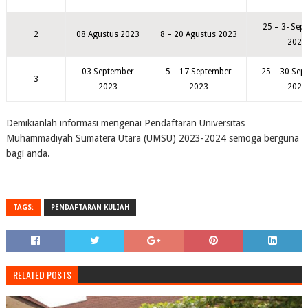
25 – 3- Sep
2
08 Agustus 2023
8 – 20 Agustus 2023
2023
03 September
5 – 17 September
25 – 30 Sep
3
2023
2023
2023
Demikianlah informasi mengenai Pendaftaran Universitas
Muhammadiyah Sumatera Utara (UMSU) 2023-2024 semoga berguna
bagi anda.
TAGS:
PENDAFTARAN KULIAH
RELATED POSTS