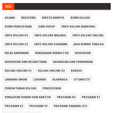
TAGS
AGAMA
BEASISWA
BERITA KAMPUS
BIAYA KULIAH
BIAYA PENDIDIKAN
GAYA HIDUP
INFO KULIAH BANDUNG
INFO KULIAH D3
INFO KULIAH MALANG
INFO KULIAH ONLINE
INFO KULIAH S2
INFO KULIAH SURABAYA
JASA RUMAH TANGGA
KELAS KARYAWAN
KENDARAAN BERMOTOR
KESEHATAN
KESEHATAN DAN KECANTIKAN
KEUANGAN DAN PERBANKAN
KULIAH ONLINE S1
KULIAH ONLINE S2
KURSUS
LAYANAN UMUM
LIBURAN
OLAHRAGA
OTOMOTIF
PENDAFTARAN KULIAH
PENDIDIKAN
PERALATAN RUMAH DAN KANTOR
PROGRAM D3
PROGRAM S1
PROGRAM S2
PROGRAM S3
PROGRAM SARJANA (S1)