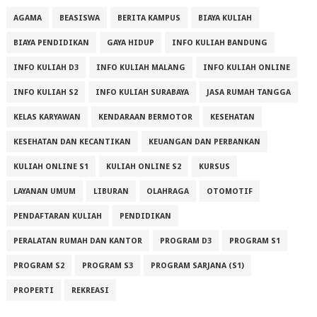
AGAMA
BEASISWA
BERITA KAMPUS
BIAYA KULIAH
BIAYA PENDIDIKAN
GAYA HIDUP
INFO KULIAH BANDUNG
INFO KULIAH D3
INFO KULIAH MALANG
INFO KULIAH ONLINE
INFO KULIAH S2
INFO KULIAH SURABAYA
JASA RUMAH TANGGA
KELAS KARYAWAN
KENDARAAN BERMOTOR
KESEHATAN
KESEHATAN DAN KECANTIKAN
KEUANGAN DAN PERBANKAN
KULIAH ONLINE S1
KULIAH ONLINE S2
KURSUS
LAYANAN UMUM
LIBURAN
OLAHRAGA
OTOMOTIF
PENDAFTARAN KULIAH
PENDIDIKAN
PERALATAN RUMAH DAN KANTOR
PROGRAM D3
PROGRAM S1
PROGRAM S2
PROGRAM S3
PROGRAM SARJANA (S1)
PROPERTI
REKREASI