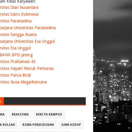
am Kelas Karyawan:
rsitas Dian Nusantara
rsitas Sains Indonesia
rsitas Paramadina
sarjana Universitas Paramadina
rsitas Sangga Buana
sarjana Universitas Esa Unggul
rsitas Esa Unggul
 BANK BPD Jateng
rsitas Proklamasi 45
rsitas Hayam Wuruk Perbanas
rsitas Panca BUdi
rsitas Nusa Megarkencana
S
MA
BEASISWA
BERITA KAMPUS
YA KULIAH
BIAYA PENDIDIKAN
GAYA HIDUP