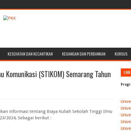
KESEHATAN DAN KECANTIKAN
KEUANGAN DAN PERBANKAN
KURSUS
lmu Komunikasi (STIKOM) Semarang Tahun
LINK
Progr
Unive
Unive
ikan informasi tentang
Biaya Kuliah Sekolah Tinggi Ilmu
Unive
23/2024
, Sebagai berikut :
Unive
Unive