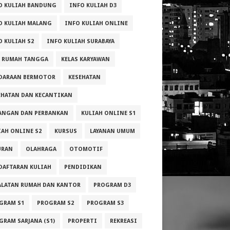
O KULIAH BANDUNG
INFO KULIAH D3
O KULIAH MALANG
INFO KULIAH ONLINE
O KULIAH S2
INFO KULIAH SURABAYA
A RUMAH TANGGA
KELAS KARYAWAN
DARAAN BERMOTOR
KESEHATAN
EHATAN DAN KECANTIKAN
ANGAN DAN PERBANKAN
KULIAH ONLINE S1
IAH ONLINE S2
KURSUS
LAYANAN UMUM
URAN
OLAHRAGA
OTOMOTIF
DAFTARAN KULIAH
PENDIDIKAN
ALATAN RUMAH DAN KANTOR
PROGRAM D3
GRAM S1
PROGRAM S2
PROGRAM S3
GRAM SARJANA (S1)
PROPERTI
REKREASI