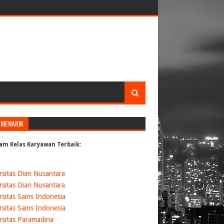
 MENARIK
am Kelas Karyawan Terbaik:
rsitas Dian Nusantara
rsitas Dian Nusantara
rsitas Sains Indonesia
rsitas Sains Indonesia
rsitas Paramadina