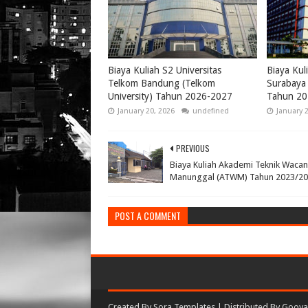
Biaya Kuliah S2 Universitas
Biaya Kul
Telkom Bandung (Telkom
Surabaya 
University) Tahun 2026-2027
Tahun 20
January 20, 2026
undefined
January 
PREVIOUS
Biaya Kuliah Akademi Teknik Waca
Manunggal (ATWM) Tahun 2023/2
POST A COMMENT
Created By
Sora Templates
| Distributed By
Gooya