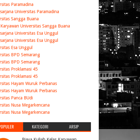
rsitas Paramadina
sarjana Universitas Paramadina
rsitas Sangga Buana
 Karyawan Universitas Sangga Buana
sarjana Universitas Esa Unggul
sarjana Universitas Esa Unggul
rsitas Esa Unggul
rsitas BPD Semarang
rsitas BPD Semarang
rsitas Proklamasi 45
rsitas Proklamasi 45
rsitas Hayam Wuruk Perbanas
rsitas Hayam Wuruk Perbanas
rsitas Panca BUdi
rsitas Nusa Megarkencana
rsitas Nusa Megarkencana
POPULER
KATEGORI
ARSIP
Biaya Kuliah Kelas Karyawan