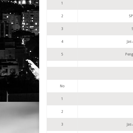
1
2
SP
3
4
Jas
5
Pen
No
1
2
3
Jas