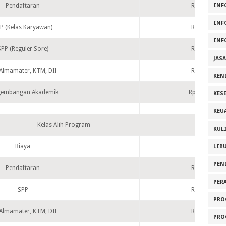
INF
Pendaftaran
Rp 100.000
INF
P (Kelas Karyawan)
Rp 500.000
INF
SPP (Reguler Sore)
Rp 475.000
JAS
 Almamater, KTM, DII
Rp 300.000
KEN
gembangan Akademik
Rp 1.500.000
KES
KEU
Kelas Alih Program
KUL
Biaya
Reguler
LIB
PEN
Pendaftaran
Rp 100.000
PER
SPP
Rp 600.000
PRO
 Almamater, KTM, DII
Rp 400.000
PRO