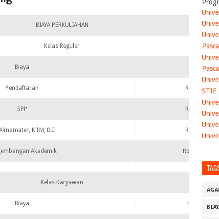
Progr
Unive
Unive
BIAYA PERKULIAHAN
Unive
Pasca
Kelas Reguler
Unive
Biaya
Reguler
Pasca
Unive
Pendaftaran
Rp 100.000
STIE
Unive
SPP
Rp 450.000
Unive
Unive
 Almamater, KTM, DII
Rp 300.000
Unive
gembangan Akademik
Rp 1.500.000
TAG
Kelas Karyawan
AGA
Biaya
Karyawan
BIA