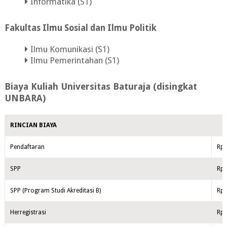
Informatika (S1)
Fakultas Ilmu Sosial dan Ilmu Politik
Ilmu Komunikasi (S1)
Ilmu Pemerintahan (S1)
Biaya Kuliah
Universitas Baturaja (disingkat
UNBARA)
RINCIAN BIAYA
Pendaftaran
Rp.
SPP
Rp.
SPP (Program Studi Akreditasi B)
Rp.
Herregistrasi
Rp.