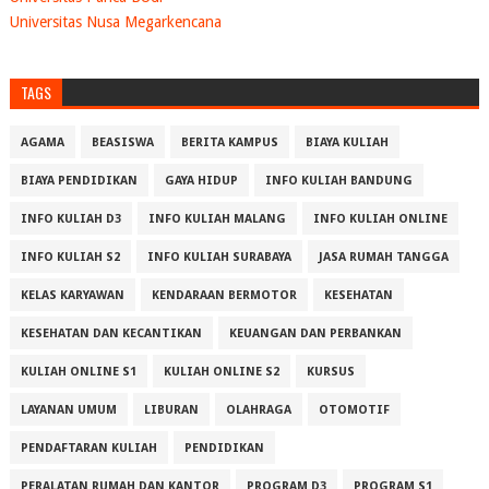
Universitas Nusa Megarkencana
TAGS
AGAMA
BEASISWA
BERITA KAMPUS
BIAYA KULIAH
BIAYA PENDIDIKAN
GAYA HIDUP
INFO KULIAH BANDUNG
INFO KULIAH D3
INFO KULIAH MALANG
INFO KULIAH ONLINE
INFO KULIAH S2
INFO KULIAH SURABAYA
JASA RUMAH TANGGA
KELAS KARYAWAN
KENDARAAN BERMOTOR
KESEHATAN
KESEHATAN DAN KECANTIKAN
KEUANGAN DAN PERBANKAN
KULIAH ONLINE S1
KULIAH ONLINE S2
KURSUS
LAYANAN UMUM
LIBURAN
OLAHRAGA
OTOMOTIF
PENDAFTARAN KULIAH
PENDIDIKAN
PERALATAN RUMAH DAN KANTOR
PROGRAM D3
PROGRAM S1