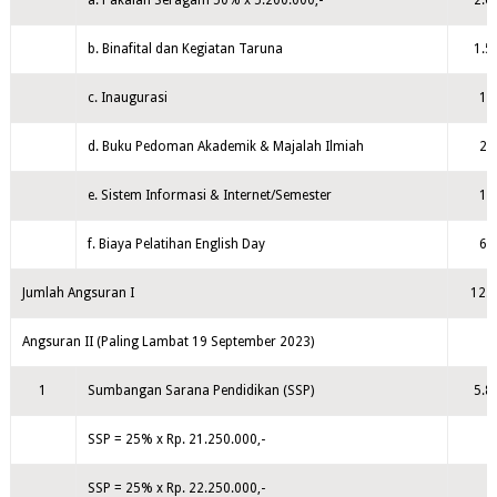
a. Pakaian Seragam 50% x 5.200.000,-
2.6
b. Binafital dan Kegiatan Taruna
1.5
c. Inaugurasi
18
d. Buku Pedoman Akademik & Majalah Ilmiah
20
e. Sistem Informasi & Internet/Semester
15
f. Biaya Pelatihan English Day
60
Jumlah Angsuran I
12.0
Angsuran II (Paling Lambat 19 September 2023)
1
Sumbangan Sarana Pendidikan (SSP)
5.8
SSP = 25% x Rp. 21.250.000,-
SSP = 25% x Rp. 22.250.000,-