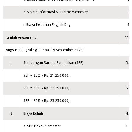
e. Sistem Informasi & Internet/Semester
15
f. Biaya Pelatihan English Day
60
Jumlah Angsuran I
11.8
Angsuran II (Paling Lambat 19 September 2023)
1
Sumbangan Sarana Pendidikan (SSP)
5.5
SSP = 25% x Rp. 21.250.000,-
SSP = 25% x Rp. 22.250.000,-
5.5
SSP = 25% x Rp. 23.250.000,-
2
Biaya Kuliah
4.7
a. SPP Pokok/Semester
1.4