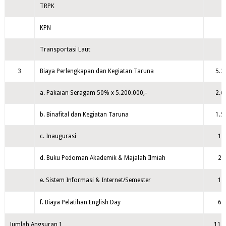
TRPK
KPN
Transportasi Laut
3
Biaya Perlengkapan dan Kegiatan Taruna
5.2
a. Pakaian Seragam 50% x 5.200.000,-
2.6
b. Binafital dan Kegiatan Taruna
1.5
c. Inaugurasi
18
d. Buku Pedoman Akademik & Majalah Ilmiah
20
e. Sistem Informasi & Internet/Semester
15
f. Biaya Pelatihan English Day
60
Jumlah Angsuran I
11.7