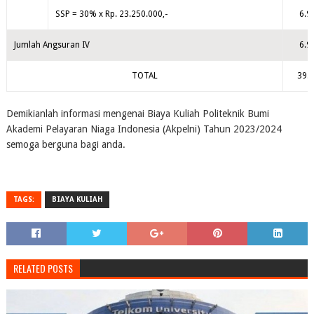
SSP = 30% x Rp. 23.250.000,-
6.9
Jumlah Angsuran IV
6.9
TOTAL
39.0
Demikianlah informasi mengenai Biaya Kuliah Politeknik Bumi
Akademi Pelayaran Niaga Indonesia (Akpelni) Tahun 2023/2024
semoga berguna bagi anda.
TAGS:
BIAYA KULIAH
RELATED POSTS