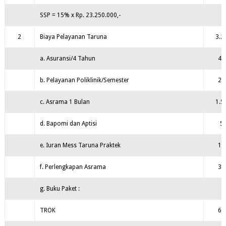
SSP = 15% x Rp. 23.250.000,-
2
Biaya Pelayanan Taruna
3.2
a. Asuransi/4 Tahun
41
b. Pelayanan Poliklinik/Semester
25
c. Asrama 1 Bulan
1.5
d. Bapomi dan Aptisi
50
e. Iuran Mess Taruna Praktek
10
f. Perlengkapan Asrama
35
g. Buku Paket :
TROK
60