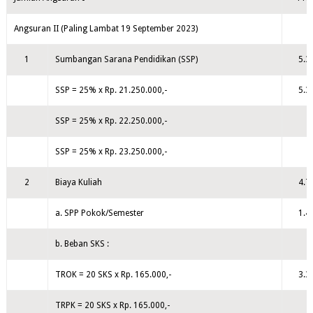
Angsuran II (Paling Lambat 19 September 2023)
1
Sumbangan Sarana Pendidikan (SSP)
5.3
SSP = 25% x Rp. 21.250.000,-
5.3
SSP = 25% x Rp. 22.250.000,-
SSP = 25% x Rp. 23.250.000,-
2
Biaya Kuliah
4.7
a. SPP Pokok/Semester
1.4
b. Beban SKS :
TROK = 20 SKS x Rp. 165.000,-
3.3
TRPK = 20 SKS x Rp. 165.000,-