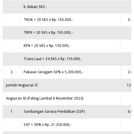
b. Beban SKS :
TROK = 20 SKS x Rp. 165.000,-
3.3
TRPK = 20 SKS x Rp. 165.000,-
KPN = 20 SKS x Rp. 150.000,-
Trans Laut = 24 SKS x Rp. 155.000,-
3
Pakaian Seragam 50% x 5.200.000,-
2.6
Jumlah Angsuran II
12.8
Angsuran III (Paling Lambat 6 November 2023)
1
Sumbangan Sarana Pendidikan (SSP)
6.6
SSP = 30% x Rp. 21.250.000,-