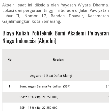
Akpelni saat ini dikelola oleh Yayasan Wiyata Dharma.
Lokasi dari perguruan tinggi ini berada di Jalan Pawiyatan
Luhur II, Nomor 17, Bendan Dhuwur, Kecamatan
Gajahmungkur, Kota Semarang.
Biaya Kuliah Politeknik Bumi Akademi Pelayaran
Niaga Indonesia (Akpelni)
No
Uraian
Angsuran I (Saat Daftar Ulang)
1
Sumbangan Sarana Pendidikan (SSP)
3.1
SSP = 15% x Rp. 21.250.000,-
3.1
SSP = 15% x Rp. 22.250.000,-