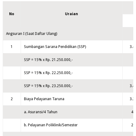
No
Uraian
Angsuran I (Saat Daftar Ulang)
1
Sumbangan Sarana Pendidikan (SSP)
3.4
SSP = 15% x Rp. 21.250.000,-
SSP = 15% x Rp. 22.250.000,-
SSP = 15% x Rp. 23.250.000,-
3.4
2
Biaya Pelayanan Taruna
3.2
a. Asuransi/4 Tahun
41
b. Pelayanan Poliklinik/Semester
25