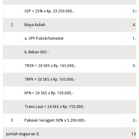
SSP = 25% x Rp. 23.250.000,-
5.8
2
Biaya Kuliah
4.7
a. SPP Pokok/Semester
1.4
b. Beban SKS :
TROK = 20 SKS x Rp. 165.000,-
3.3
TRPK = 20 SKS x Rp. 165.000,-
KPN = 20 SKS x Rp. 150.000,-
Trans Laut = 24 SKS x Rp. 155.000,-
3
Pakaian Seragam 50% x 5.200.000,-
2.6
Jumlah Angsuran II
13.1