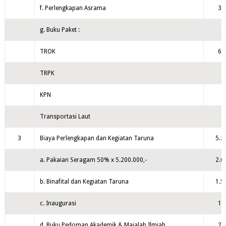
f. Perlengkapan Asrama
35
g. Buku Paket :
TROK
60
TRPK
KPN
Transportasi Laut
3
Biaya Perlengkapan dan Kegiatan Taruna
5.2
a. Pakaian Seragam 50% x 5.200.000,-
2.6
b. Binafital dan Kegiatan Taruna
1.5
c. Inaugurasi
18
d. Buku Pedoman Akademik & Majalah Ilmiah
20