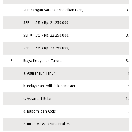
1
Sumbangan Sarana Pendidikan (SSP)
3.3
SSP = 15% x Rp. 21.250.000,-
SSP = 15% x Rp. 22.250.000,-
3.3
SSP = 15% x Rp. 23.250.000,-
2
Biaya Pelayanan Taruna
3.2
a. Asuransi/4 Tahun
41
b. Pelayanan Poliklinik/Semester
25
c. Asrama 1 Bulan
1.5
d. Bapomi dan Aptisi
50
e. Iuran Mess Taruna Praktek
10