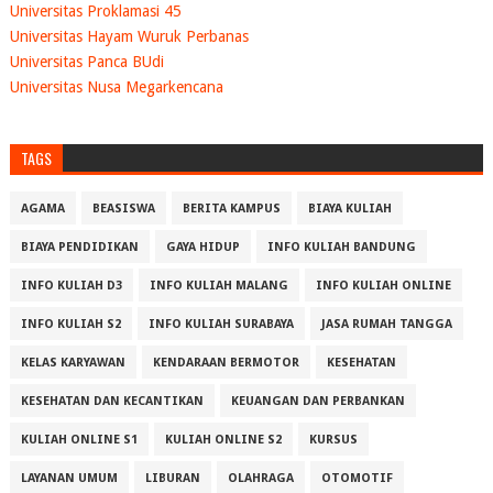
Universitas Proklamasi 45
Universitas Hayam Wuruk Perbanas
Universitas Panca BUdi
Universitas Nusa Megarkencana
TAGS
AGAMA
BEASISWA
BERITA KAMPUS
BIAYA KULIAH
BIAYA PENDIDIKAN
GAYA HIDUP
INFO KULIAH BANDUNG
INFO KULIAH D3
INFO KULIAH MALANG
INFO KULIAH ONLINE
INFO KULIAH S2
INFO KULIAH SURABAYA
JASA RUMAH TANGGA
KELAS KARYAWAN
KENDARAAN BERMOTOR
KESEHATAN
KESEHATAN DAN KECANTIKAN
KEUANGAN DAN PERBANKAN
KULIAH ONLINE S1
KULIAH ONLINE S2
KURSUS
LAYANAN UMUM
LIBURAN
OLAHRAGA
OTOMOTIF