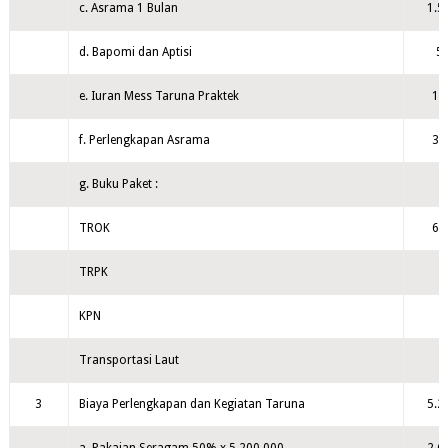
c. Asrama 1 Bulan
1.5
d. Bapomi dan Aptisi
50
e. Iuran Mess Taruna Praktek
10
f. Perlengkapan Asrama
35
g. Buku Paket :
TROK
60
TRPK
KPN
Transportasi Laut
3
Biaya Perlengkapan dan Kegiatan Taruna
5.2