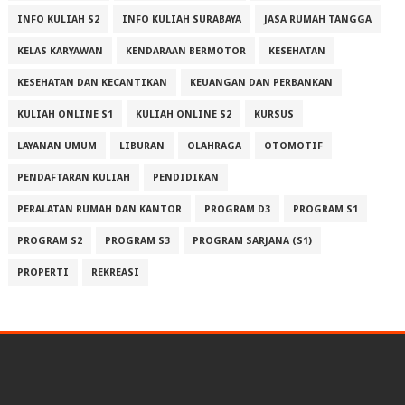
INFO KULIAH S2
INFO KULIAH SURABAYA
JASA RUMAH TANGGA
KELAS KARYAWAN
KENDARAAN BERMOTOR
KESEHATAN
KESEHATAN DAN KECANTIKAN
KEUANGAN DAN PERBANKAN
KULIAH ONLINE S1
KULIAH ONLINE S2
KURSUS
LAYANAN UMUM
LIBURAN
OLAHRAGA
OTOMOTIF
PENDAFTARAN KULIAH
PENDIDIKAN
PERALATAN RUMAH DAN KANTOR
PROGRAM D3
PROGRAM S1
PROGRAM S2
PROGRAM S3
PROGRAM SARJANA (S1)
PROPERTI
REKREASI