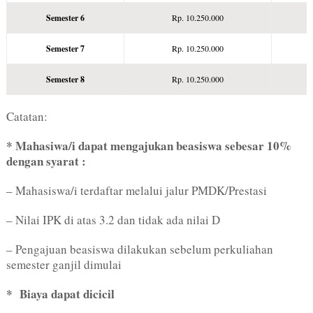
Semester 6
Rp. 10.250.000
Semester 7
Rp. 10.250.000
Semester 8
Rp. 10.250.000
Catatan:
* Mahasiwa/i dapat mengajukan beasiswa sebesar 10%
dengan syarat :
– Mahasiswa/i terdaftar melalui jalur PMDK/Prestasi
– Nilai IPK di atas 3.2 dan tidak ada nilai D
– Pengajuan beasiswa dilakukan sebelum perkuliahan
semester ganjil dimulai
* Biaya dapat dicicil