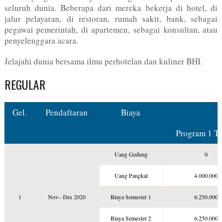
seluruh dunia. Beberapa dari mereka bekerja di hotel, di
jalur pelayaran, di restoran, rumah sakit, bank, sebagai
pegawai pemerintah, di apartemen, sebagai konsultan, atau
penyelenggara acara.
Jelajahi dunia bersama ilmu perhotelan dan kuliner BHI.
REGULAR
Gel.
Pendaftaran
Biaya
Program 1 T
Uang Gedung
0
Uang Pangkal
4.000.000
1
Nov– Des 2020
Biaya Semester 1
6.250.000
Biaya Semester 2
6.250.000