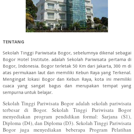
TENTANG
Sekolah Tinggi Pariwisata Bogor, sebelumnya dikenal sebagai
Bogor Hotel Institute. adalah Sekolah Pariwisata pertama di
Bogor, Indonesia. Bogor terletak 50 Km dari Jakarta, 300 m di
atas permukaan laut dan memiliki Kebun Raya yang Terkenal.
Mengingat lokasi Bogor dan Kebun Raya, kota ini memiliki
cuaca yang sangat bagus dan merupakan tempat yang
sempurna untuk belajar.
Sekolah Tinggi Pariwisata Bogor adalah sekolah pariwisata
terbesar di Bogor. Sekolah Tinggi Pariwisata Bogor
menyediakan program pendidikan formal: Sarjana (S1),
Diploma (D4), dan Diploma (D3). Sekolah Tinggi Pariwisata
Bogor juga menyediakan beberapa Program Pelatihan