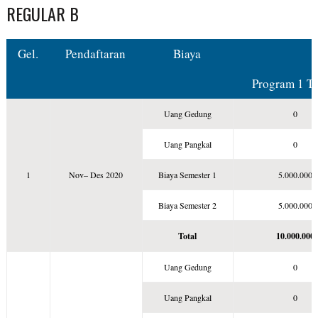
REGULAR B
Gel.
Pendaftaran
Biaya
Program 1 T
Uang Gedung
0
Uang Pangkal
0
1
Nov– Des 2020
Biaya Semester 1
5.000.000
Biaya Semester 2
5.000.000
Total
10.000.000
Uang Gedung
0
Uang Pangkal
0