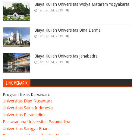
Biaya Kuliah Universitas Widya Mataram Yogyakarta
Januari 24, 2019
Biaya Kuliah Universitas Bina Darma
Januari 24, 2019
Biaya Kuliah Universitas Janabadra
Januari 24, 2019
LINK MENARIK
Program Kelas Karyawan:
Universitas Dian Nusantara
Universitas Sains Indonesia
Universitas Paramadina
Pascasarjana Universitas Paramadina
Universitas Sangga Buana