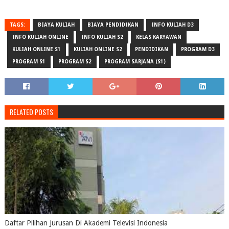
TAGS:
BIAYA KULIAH
BIAYA PENDIDIKAN
INFO KULIAH D3
INFO KULIAH ONLINE
INFO KULIAH S2
KELAS KARYAWAN
KULIAH ONLINE S1
KULIAH ONLINE S2
PENDIDIKAN
PROGRAM D3
PROGRAM S1
PROGRAM S2
PROGRAM SARJANA (S1)
RELATED POSTS
Daftar Pilihan Jurusan Di Akademi Televisi Indonesia