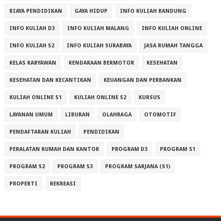
BIAYA PENDIDIKAN
GAYA HIDUP
INFO KULIAH BANDUNG
INFO KULIAH D3
INFO KULIAH MALANG
INFO KULIAH ONLINE
INFO KULIAH S2
INFO KULIAH SURABAYA
JASA RUMAH TANGGA
KELAS KARYAWAN
KENDARAAN BERMOTOR
KESEHATAN
KESEHATAN DAN KECANTIKAN
KEUANGAN DAN PERBANKAN
KULIAH ONLINE S1
KULIAH ONLINE S2
KURSUS
LAYANAN UMUM
LIBURAN
OLAHRAGA
OTOMOTIF
PENDAFTARAN KULIAH
PENDIDIKAN
PERALATAN RUMAH DAN KANTOR
PROGRAM D3
PROGRAM S1
PROGRAM S2
PROGRAM S3
PROGRAM SARJANA (S1)
PROPERTI
REKREASI